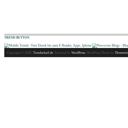
TREND-BUTTON
Copyright © 2008.
Trendscharf.de
. Powered by
WordPress
.
WordPress Theme by
Themetat