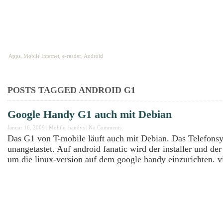
HOME
ABOUT
IMPRESSUM
Apps, Mobile Internet, e-reader, Android
POSTS TAGGED
ANDROID G1
Google Handy G1 auch mit Debian
Januar 16, 2009
|
Mobile
,
handys
|
No Comments
Das G1 von T-mobile läuft auch mit Debian. Das Telefonsy
unangetastet. Auf android fanatic wird der installer und de
um die linux-version auf dem google handy einzurichten. vi