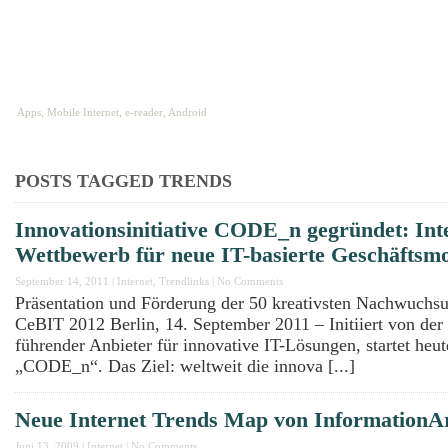
HOME
ABOUT
IMPRESSUM
Apps, Mobile Internet, e-reader, Android
POSTS TAGGED
TRENDS
Innovationsinitiative CODE_n gegründet: Int
Wettbewerb für neue IT-basierte Geschäftsmo
September 14, 2011
|
Internet
,
Trendlinks
|
No Comments
Präsentation und Förderung der 50 kreativsten Nachwuchsu
CeBIT 2012 Berlin, 14. September 2011 – Initiiert von de
führender Anbieter für innovative IT-Lösungen, startet heute
„CODE_n“. Das Ziel: weltweit die innova [...]
Neue Internet Trends Map von InformationAr
Juni 13, 2009
|
Internet
|
No Comments