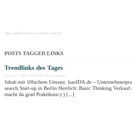
HOME
ABOUT
IMPRESSUM
Apps, Mobile Internet, e-reader, Android
POSTS TAGGED
LINKS
Trendlinks des Tages
Januar 27, 2009
|
Trendlinks
|
No Comments
Jahah mit 10fachem Umsatz. kaufDA.de – Unternehmerpra
search Start-up in Berlin Herrlich: Basic Thinking Verkauf
macht da grad Praktikum:) ) [...]