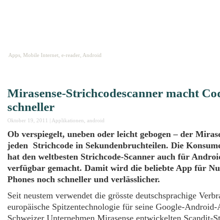
HOME
ABOUT
IMPRESSUM
Apps, Mobile Internet, e-reader, Android
Mirasense-Strichcodescanner macht Co
schneller
Oktober 19, 2011
|
Applikationen
,
android
Ob verspiegelt, uneben oder leicht gebogen – der Miras
jeden Strichcode in Sekundenbruchteilen. Die Konsu
hat den weltbesten Strichcode-Scanner auch für Andro
verfügbar gemacht. Damit wird die beliebte App für Nu
Phones noch schneller und verlässlicher.
Seit neustem verwendet die grösste deutschsprachige Verbr
europäische Spitzentechnologie für seine Google-Android
Schweizer Unternehmen Mirasense entwickelten Scandit-St